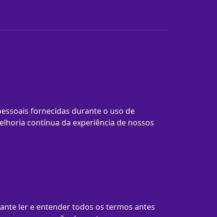
pessoais fornecidas durante o uso de
elhoria contínua da experiência de nossos
ante ler e entender todos os termos antes