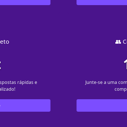
reto
👥 
t
espostas rápidas e
Junte-se a uma com
lizado!
compa
e