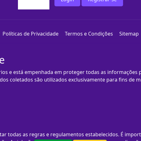
Políticas de Privacidade
Termos e Condições
Sitemap
de
ários e está empenhada em proteger todas as informações 
os coletados são utilizados exclusivamente para fins de m
r todas as regras e regulamentos estabelecidos. É import