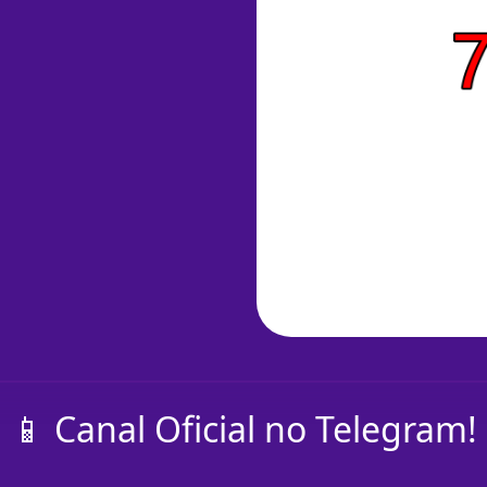
📱 Canal Oficial no Telegram!