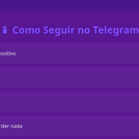
📱 Como Seguir no Telegram
ositivo
erder nada