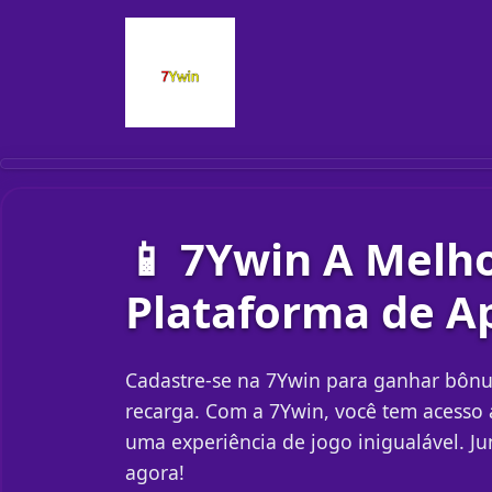
📱 7Ywin A Melh
Plataforma de A
Cadastre-se na 7Ywin para ganhar bônu
recarga. Com a 7Ywin, você tem acesso 
uma experiência de jogo inigualável. J
agora!