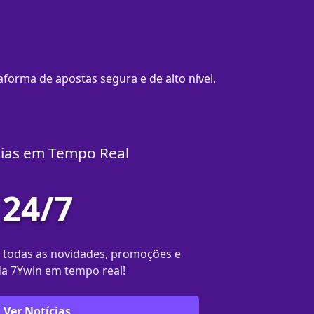
forma de apostas segura e de alto nível.
cias em Tempo Real
24/7
e todas as novidades, promoções e
da 7Ywin em tempo real!
Ver Notícias