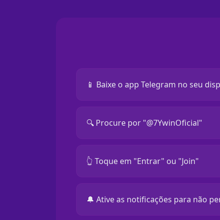
📱 Baixe o app Telegram no seu disp
🔍 Procure por "@7YwinOficial"
👆 Toque em "Entrar" ou "Join"
🔔 Ative as notificações para não p