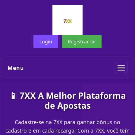
Login
Registrar-se
Menu
📱 7XX A Melhor Plataforma
de Apostas
Cadastre-se na 7XX para ganhar bônus no
cadastro e em cada recarga. Com a 7XX, você tem