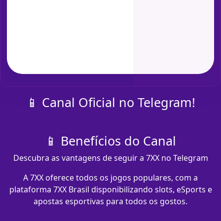
📱 Canal Oficial no Telegram!
📱 Benefícios do Canal
Descubra as vantagens de seguir a 7XX no Telegram
A 7XX oferece todos os jogos populares, com a
plataforma 7XX Brasil disponibilizando slots, eSports e
apostas esportivas para todos os gostos.