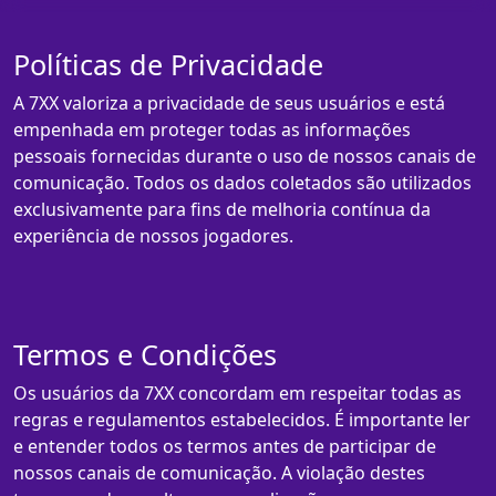
Políticas de Privacidade
A 7XX valoriza a privacidade de seus usuários e está
empenhada em proteger todas as informações
pessoais fornecidas durante o uso de nossos canais de
comunicação. Todos os dados coletados são utilizados
exclusivamente para fins de melhoria contínua da
experiência de nossos jogadores.
Termos e Condições
Os usuários da 7XX concordam em respeitar todas as
regras e regulamentos estabelecidos. É importante ler
e entender todos os termos antes de participar de
nossos canais de comunicação. A violação destes