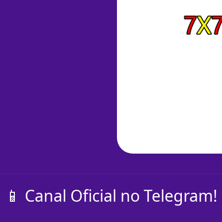
📱 Canal Oficial no Telegram!