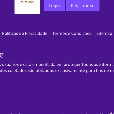
Login
Registrar-se
Políticas de Privacidade
Termos e Condições
Sitemap
de
us usuários e está empenhada em proteger todas as informa
os coletados são utilizados exclusivamente para fins de m