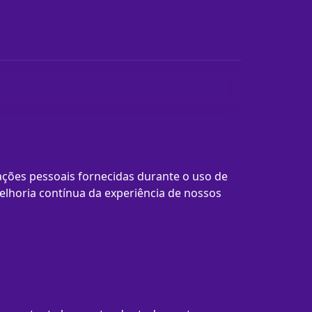
ções pessoais fornecidas durante o uso de
elhoria contínua da experiência de nossos