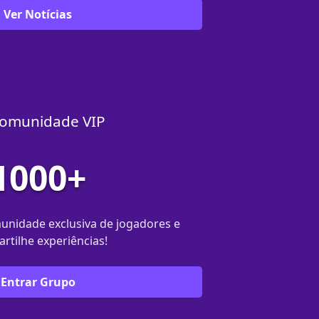
Ver Notícias
Comunidade VIP
1000+
unidade exclusiva de jogadores e
rtilhe experiências!
Entrar Grupo