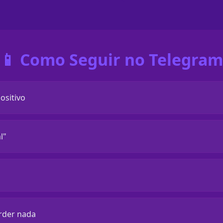
📱 Como Seguir no Telegram
ositivo
l"
erder nada