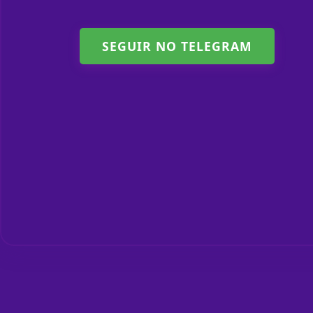
SEGUIR NO TELEGRAM