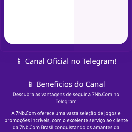
📱 Canal Oficial no Telegram!
📱 Benefícios do Canal
Descubra as vantagens de seguir a 7Nb.Com no
Telegram
A 7Nb.Com oferece uma vasta seleção de jogos e
promoções incríveis, com o excelente serviço ao cliente
da 7Nb.Com Brasil conquistando os amantes da