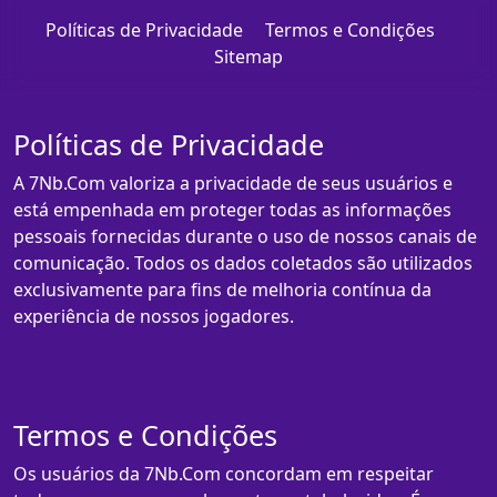
Políticas de Privacidade
Termos e Condições
Sitemap
Políticas de Privacidade
A 7Nb.Com valoriza a privacidade de seus usuários e
está empenhada em proteger todas as informações
pessoais fornecidas durante o uso de nossos canais de
comunicação. Todos os dados coletados são utilizados
exclusivamente para fins de melhoria contínua da
experiência de nossos jogadores.
Termos e Condições
Os usuários da 7Nb.Com concordam em respeitar