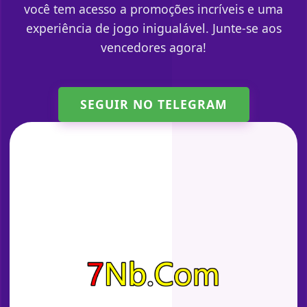
você tem acesso a promoções incríveis e uma
experiência de jogo inigualável. Junte-se aos
vencedores agora!
SEGUIR NO TELEGRAM