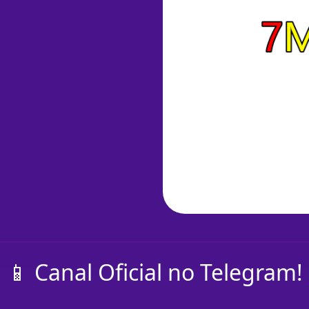
📱 Canal Oficial no Telegram!