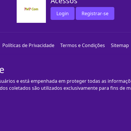
Acessos
Login
Registrar-se
Políticas de Privacidade
Termos e Condições
Sitemap
de
usuários e está empenhada em proteger todas as informaçõ
os coletados são utilizados exclusivamente para fins de m