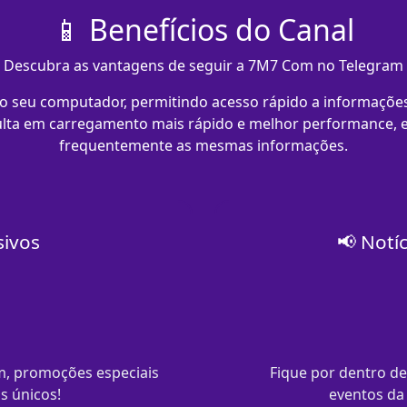
📱 Benefícios do Canal
Descubra as vantagens de seguir a 7M7 Com no Telegram
o seu computador, permitindo acesso rápido a informações
sulta em carregamento mais rápido e melhor performance,
frequentemente as mesmas informações.
sivos
📢 Notí
m, promoções especiais
Fique por dentro d
s únicos!
eventos da