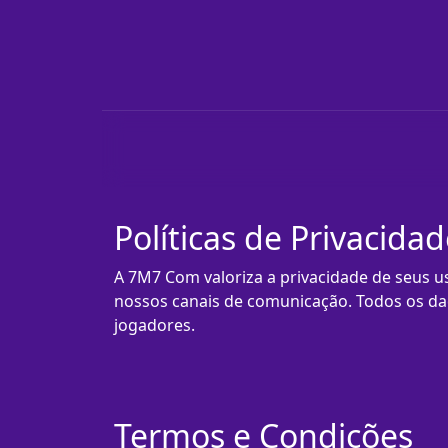
Políticas de Privacida
A 7M7 Com valoriza a privacidade de seus 
nossos canais de comunicação. Todos os dad
jogadores.
Termos e Condições