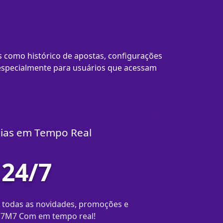
 como histórico de apostas, configurações
 especialmente para usuários que acessam
cias em Tempo Real
24/7
e todas as novidades, promoções e
 7M7 Com em tempo real!