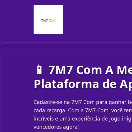
📱 7M7 Com A M
Plataforma de A
Cadastre-se na 7M7 Com para ganhar b
cada recarga. Com a 7M7 Com, você te
incríveis e uma experiência de jogo inig
vencedores agora!