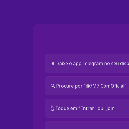
📱 Baixe o app Telegram no seu disp
🔍 Procure por "@7M7 ComOficial"
👆 Toque em "Entrar" ou "Join"