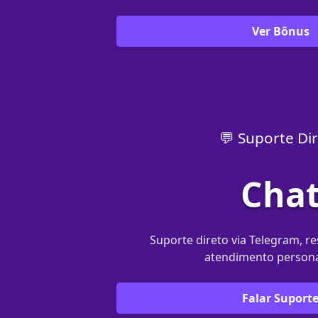
Ver Bônus
💬 Suporte Di
Cha
Suporte direto via Telegram, r
atendimento persona
Falar Suport