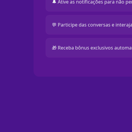
🔔 Ative as notificações para não p
💬 Participe das conversas e interaj
🎁 Receba bônus exclusivos autom