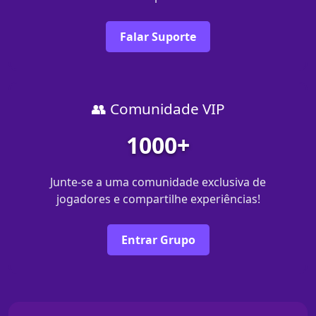
Falar Suporte
👥 Comunidade VIP
1000+
Junte-se a uma comunidade exclusiva de
jogadores e compartilhe experiências!
Entrar Grupo