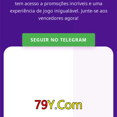
tem acesso a promoções incríveis e uma
experiência de jogo inigualável. Junte-se aos
vencedores agora!
SEGUIR NO TELEGRAM