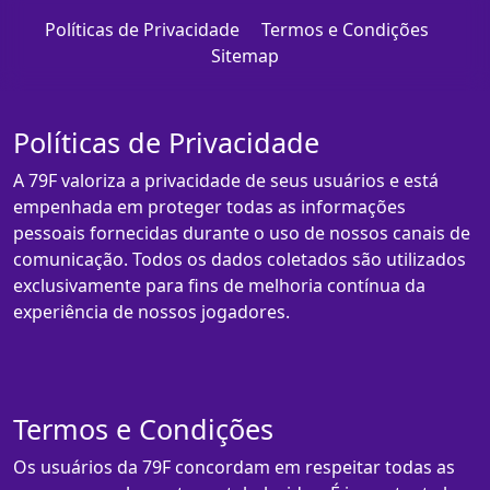
Políticas de Privacidade
Termos e Condições
Sitemap
Políticas de Privacidade
A 79F valoriza a privacidade de seus usuários e está
empenhada em proteger todas as informações
pessoais fornecidas durante o uso de nossos canais de
comunicação. Todos os dados coletados são utilizados
exclusivamente para fins de melhoria contínua da
experiência de nossos jogadores.
Termos e Condições
Os usuários da 79F concordam em respeitar todas as