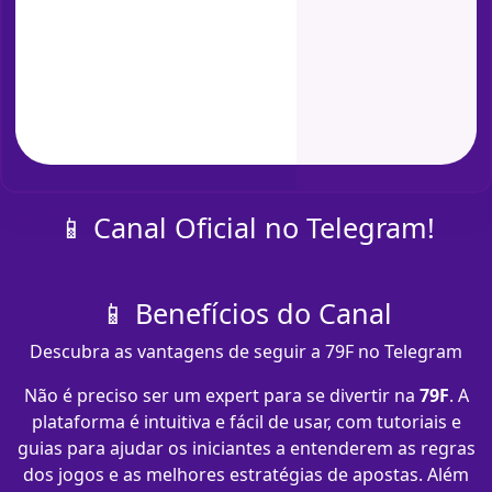
📱 Canal Oficial no Telegram!
📱 Benefícios do Canal
Descubra as vantagens de seguir a 79F no Telegram
Não é preciso ser um expert para se divertir na
79F
. A
plataforma é intuitiva e fácil de usar, com tutoriais e
guias para ajudar os iniciantes a entenderem as regras
dos jogos e as melhores estratégias de apostas. Além