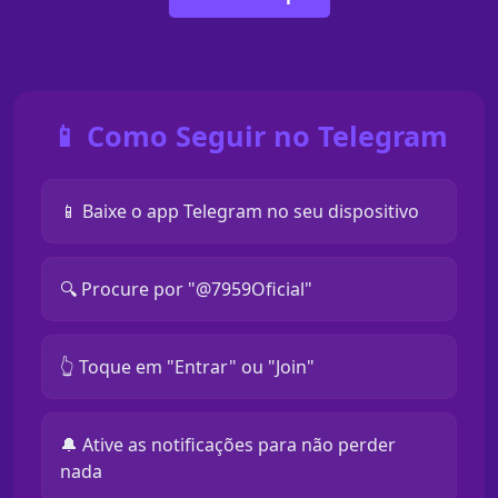
📱 Como Seguir no Telegram
📱 Baixe o app Telegram no seu dispositivo
🔍 Procure por "@7959Oficial"
👆 Toque em "Entrar" ou "Join"
🔔 Ative as notificações para não perder
nada