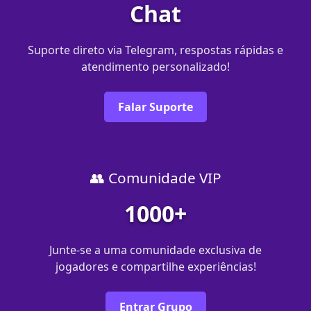
Chat
Suporte direto via Telegram, respostas rápidas e
atendimento personalizado!
Falar Suporte
👥 Comunidade VIP
1000+
Junte-se a uma comunidade exclusiva de
jogadores e compartilhe experiências!
Entrar Grupo