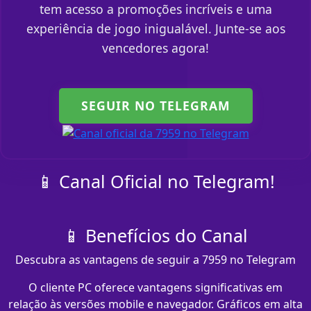
tem acesso a promoções incríveis e uma
experiência de jogo inigualável. Junte-se aos
vencedores agora!
SEGUIR NO TELEGRAM
📱 Canal Oficial no Telegram!
📱 Benefícios do Canal
Descubra as vantagens de seguir a 7959 no Telegram
O cliente PC oferece vantagens significativas em
relação às versões mobile e navegador. Gráficos em alta