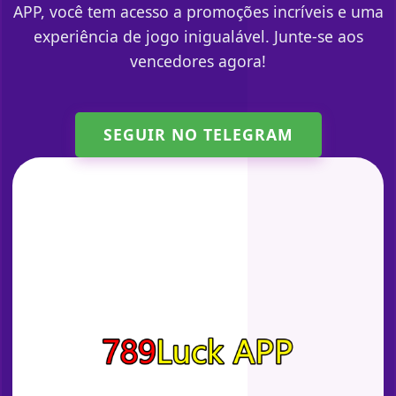
APP, você tem acesso a promoções incríveis e uma
experiência de jogo inigualável. Junte-se aos
vencedores agora!
SEGUIR NO TELEGRAM