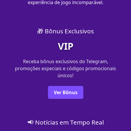
experiência de jogo incomparável.
🎁 Bônus Exclusivos
VIP
Receba bônus exclusivos do Telegram,
promoções especiais e códigos promocionais
únicos!
Ver Bônus
📢 Notícias em Tempo Real