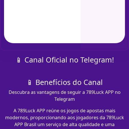
📱 Canal Oficial no Telegram!
📱 Benefícios do Canal
Descubra as vantagens de seguir a 789Luck APP no
Telegram
A 789Luck APP reúne os jogos de apostas mais
modernos, proporcionando aos jogadores da 789Luck
APP Brasil um serviço de alta qualidade e uma