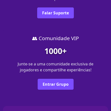
Falar Suporte
👥 Comunidade VIP
1000+
Junte-se a uma comunidade exclusiva de
jogadores e compartilhe experiências!
Entrar Grupo