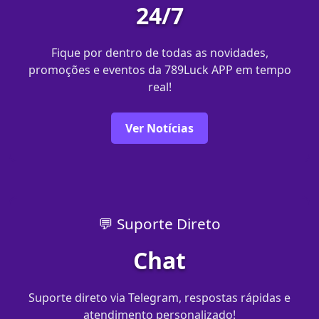
24/7
Fique por dentro de todas as novidades,
promoções e eventos da 789Luck APP em tempo
real!
Ver Notícias
💬 Suporte Direto
Chat
Suporte direto via Telegram, respostas rápidas e
atendimento personalizado!