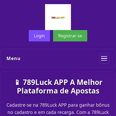
Login
Registrar-se
Menu
📱 789Luck APP A Melhor
Plataforma de Apostas
Cadastre-se na 789Luck APP para ganhar bônus
no cadastro e em cada recarga. Com a 789Luck