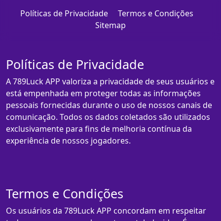
Políticas de Privacidade
Termos e Condições
Sitemap
Políticas de Privacidade
A 789Luck APP valoriza a privacidade de seus usuários e
está empenhada em proteger todas as informações
pessoais fornecidas durante o uso de nossos canais de
comunicação. Todos os dados coletados são utilizados
exclusivamente para fins de melhoria contínua da
experiência de nossos jogadores.
Termos e Condições
Os usuários da 789Luck APP concordam em respeitar