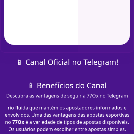
📱 Canal Oficial no Telegram!
📱 Benefícios do Canal
Descubra as vantagens de seguir a 77Ox no Telegram
rio fluida que mantém os apostadores informados e
envolvidos. Uma das vantagens das apostas esportivas
no
77Ox
é a variedade de tipos de apostas disponíveis.
Os usuários podem escolher entre apostas simples,