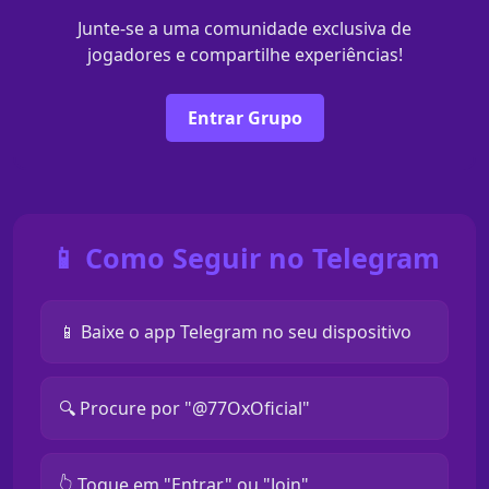
Junte-se a uma comunidade exclusiva de
jogadores e compartilhe experiências!
Entrar Grupo
📱 Como Seguir no Telegram
📱 Baixe o app Telegram no seu dispositivo
🔍 Procure por "@77OxOficial"
👆 Toque em "Entrar" ou "Join"