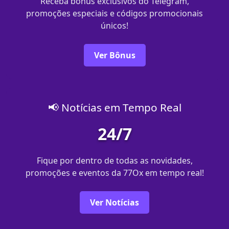
Receba bônus exclusivos do Telegram,
promoções especiais e códigos promocionais
únicos!
Ver Bônus
📢 Notícias em Tempo Real
24/7
Fique por dentro de todas as novidades,
promoções e eventos da 77Ox em tempo real!
Ver Notícias