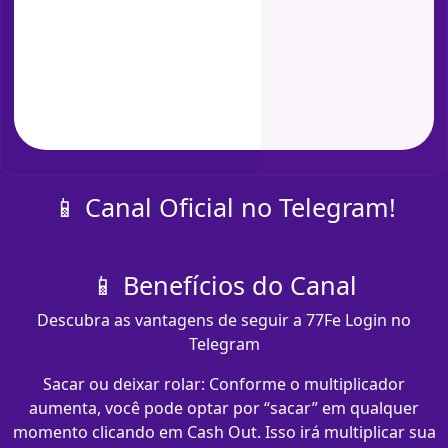
📱 Canal Oficial no Telegram!
📱 Benefícios do Canal
Descubra as vantagens de seguir a 77Fe Login no
Telegram
Sacar ou deixar rolar: Conforme o multiplicador
aumenta, você pode optar por “sacar” em qualquer
momento clicando em Cash Out. Isso irá multiplicar sua