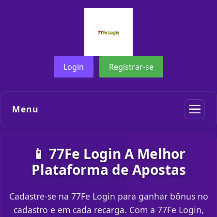
Login
Registrar-se
Menu
📱 77Fe Login A Melhor
Plataforma de Apostas
Cadastre-se na 77Fe Login para ganhar bônus no
cadastro e em cada recarga. Com a 77Fe Login,