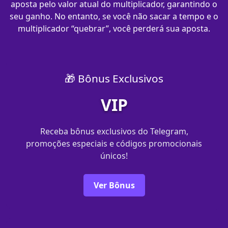
aposta pelo valor atual do multiplicador, garantindo o
seu ganho. No entanto, se você não sacar a tempo e o
multiplicador “quebrar”, você perderá sua aposta.
🎁 Bônus Exclusivos
VIP
Receba bônus exclusivos do Telegram,
promoções especiais e códigos promocionais
únicos!
Ver Bônus