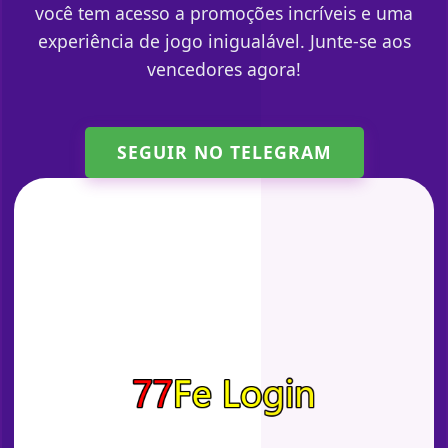
você tem acesso a promoções incríveis e uma
experiência de jogo inigualável. Junte-se aos
vencedores agora!
SEGUIR NO TELEGRAM