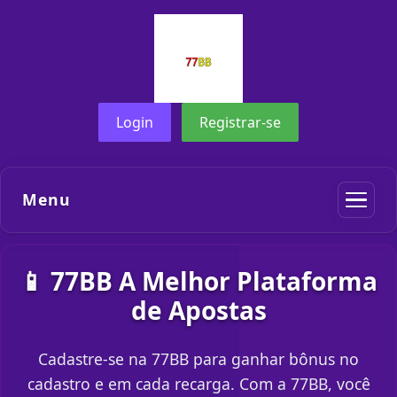
Login
Registrar-se
Menu
📱 77BB A Melhor Plataforma
de Apostas
Cadastre-se na 77BB para ganhar bônus no
cadastro e em cada recarga. Com a 77BB, você