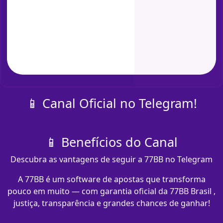
📱 Canal Oficial no Telegram!
📱 Benefícios do Canal
Descubra as vantagens de seguir a 77BB no Telegram
A 77BB é um software de apostas que transforma
pouco em muito — com garantia oficial da 77BB Brasil ,
justiça, transparência e grandes chances de ganhar!