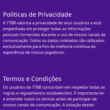
Políticas de Privacidade
A 77BB valoriza a privacidade de seus usuários e está
empenhada em proteger todas as informações
pessoais fornecidas durante o uso de nossos canais de
comunicação. Todos os dados coletados são utilizados
exclusivamente para fins de melhoria contínua da
experiência de nossos jogadores.
Termos e Condições
Os usuários da 77BB concordam em respeitar todas as
regras e regulamentos estabelecidos. É importante ler
e entender todos os termos antes de participar de
nossos canais de comunicação. A violação destes