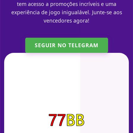
tem acesso a promoções incríveis e uma
experiência de jogo inigualável. Junte-se aos
vencedores agora!
SEGUIR NO TELEGRAM