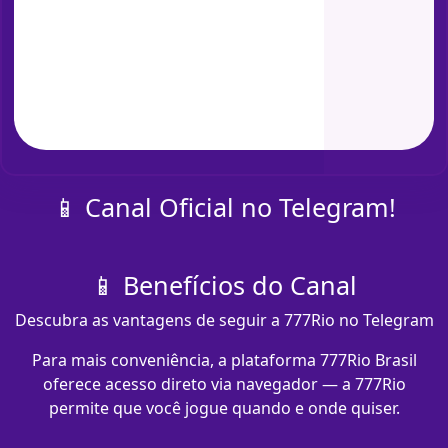
📱 Canal Oficial no Telegram!
📱 Benefícios do Canal
Descubra as vantagens de seguir a 777Rio no Telegram
Para mais conveniência, a plataforma 777Rio Brasil
oferece acesso direto via navegador — a 777Rio
permite que você jogue quando e onde quiser.