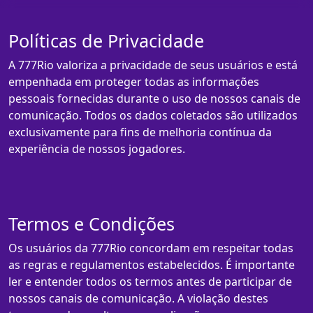
Políticas de Privacidade
A 777Rio valoriza a privacidade de seus usuários e está
empenhada em proteger todas as informações
pessoais fornecidas durante o uso de nossos canais de
comunicação. Todos os dados coletados são utilizados
exclusivamente para fins de melhoria contínua da
experiência de nossos jogadores.
Termos e Condições
Os usuários da 777Rio concordam em respeitar todas
as regras e regulamentos estabelecidos. É importante
ler e entender todos os termos antes de participar de
nossos canais de comunicação. A violação destes