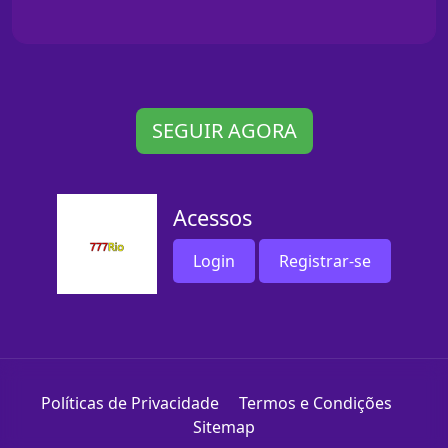
SEGUIR AGORA
Acessos
Login
Registrar-se
Políticas de Privacidade
Termos e Condições
Sitemap