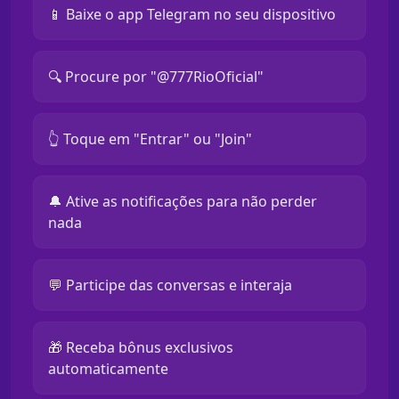
📱 Baixe o app Telegram no seu dispositivo
🔍 Procure por "@777RioOficial"
👆 Toque em "Entrar" ou "Join"
🔔 Ative as notificações para não perder
nada
💬 Participe das conversas e interaja
🎁 Receba bônus exclusivos
automaticamente