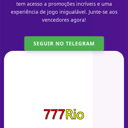
tem acesso a promoções incríveis e uma
experiência de jogo inigualável. Junte-se aos
vencedores agora!
SEGUIR NO TELEGRAM