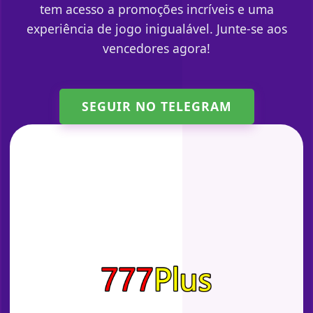
tem acesso a promoções incríveis e uma
experiência de jogo inigualável. Junte-se aos
vencedores agora!
SEGUIR NO TELEGRAM