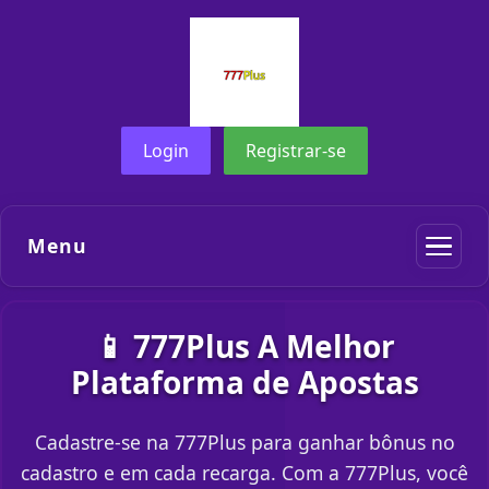
Login
Registrar-se
Menu
📱 777Plus A Melhor
Plataforma de Apostas
Cadastre-se na 777Plus para ganhar bônus no
cadastro e em cada recarga. Com a 777Plus, você