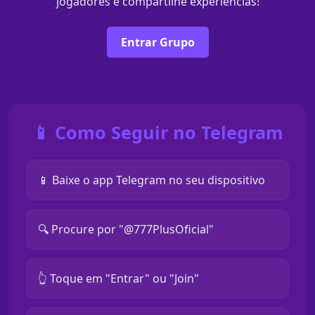
jogadores e compartilhe experiências!
Entrar Grupo
📱 Como Seguir no Telegram
📱 Baixe o app Telegram no seu dispositivo
🔍 Procure por "@777PlusOficial"
👆 Toque em "Entrar" ou "Join"