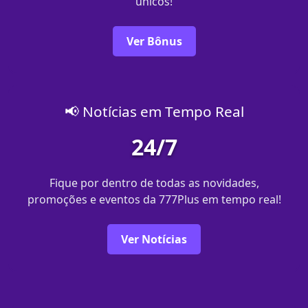
únicos!
Ver Bônus
📢 Notícias em Tempo Real
24/7
Fique por dentro de todas as novidades,
promoções e eventos da 777Plus em tempo real!
Ver Notícias