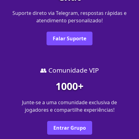
Suporte direto via Telegram, respostas rápidas e
atendimento personalizado!
Falar Suporte
👥 Comunidade VIP
1000+
Junte-se a uma comunidade exclusiva de
jogadores e compartilhe experiências!
Entrar Grupo