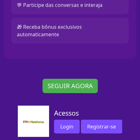
💬 Participe das conversas e interaja
🎁 Receba bônus exclusivos
automaticamente
SEGUIR AGORA
Acessos
Login
Registrar-se