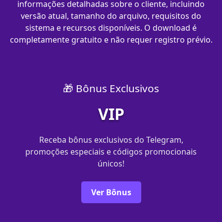
informações detalhadas sobre o cliente, incluindo
versão atual, tamanho do arquivo, requisitos do
sistema e recursos disponíveis. O download é
completamente gratuito e não requer registro prévio.
🎁 Bônus Exclusivos
VIP
Receba bônus exclusivos do Telegram,
promoções especiais e códigos promocionais
únicos!
Ver Bônus