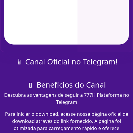
📱 Canal Oficial no Telegram!
📱 Benefícios do Canal
Descubra as vantagens de seguir a 777H Plataforma no
Telegram
Para iniciar o download, acesse nossa página oficial de
download através do link fornecido. A página foi
otimizada para carregamento rápido e oferece