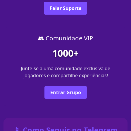
Falar Suporte
👥 Comunidade VIP
1000+
Junte-se a uma comunidade exclusiva de
jogadores e compartilhe experiências!
Entrar Grupo
📱 Como Seguir no Telegram