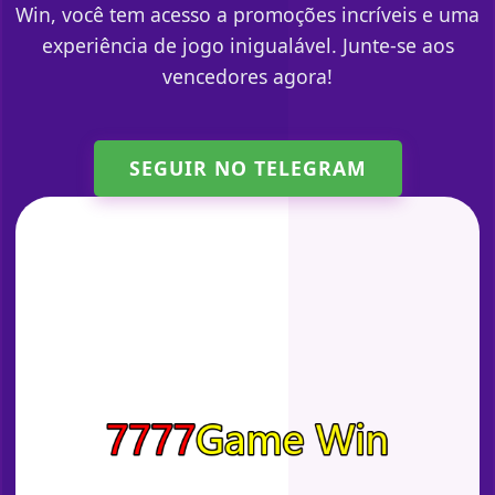
Win, você tem acesso a promoções incríveis e uma
experiência de jogo inigualável. Junte-se aos
vencedores agora!
SEGUIR NO TELEGRAM