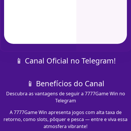
📱 Canal Oficial no Telegram!
📱 Benefícios do Canal
Descubra as vantagens de seguir a 7777Game Win no
Telegram
A 7777Game Win apresenta jogos com alta taxa de
retorno, como slots, pôquer e pesca — entre e viva essa
atmosfera vibrante!