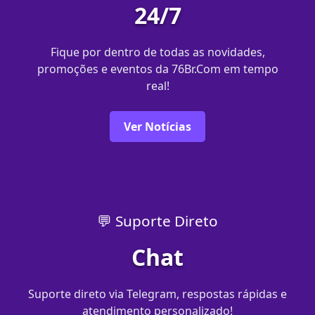
24/7
Fique por dentro de todas as novidades,
promoções e eventos da 76Br.Com em tempo
real!
Ver Notícias
💬 Suporte Direto
Chat
Suporte direto via Telegram, respostas rápidas e
atendimento personalizado!