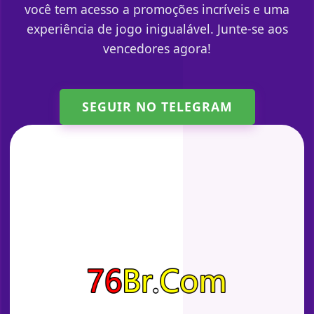
você tem acesso a promoções incríveis e uma
experiência de jogo inigualável. Junte-se aos
vencedores agora!
SEGUIR NO TELEGRAM