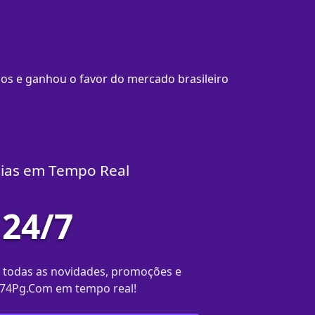
gos e ganhou o favor do mercado brasileiro
cias em Tempo Real
24/7
e todas as novidades, promoções e
 74Pg.Com em tempo real!