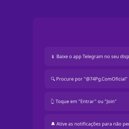
📱 Baixe o app Telegram no seu disp
🔍 Procure por "@74Pg.ComOficial"
👆 Toque em "Entrar" ou "Join"
🔔 Ative as notificações para não p