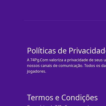
Políticas de Privacida
A 74Pg.Com valoriza a privacidade de seus
nossos canais de comunicação. Todos os dad
jogadores.
Termos e Condições