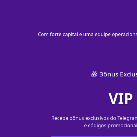
Com forte capital e uma equipe operaciona
🎁 Bônus Exclu
VIP
Receba bônus exclusivos do Telegra
e códigos promocionai