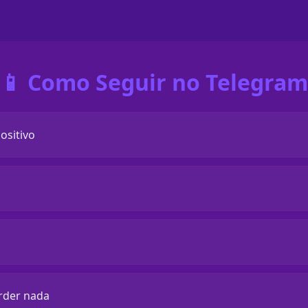
📱 Como Seguir no Telegram
ositivo
erder nada