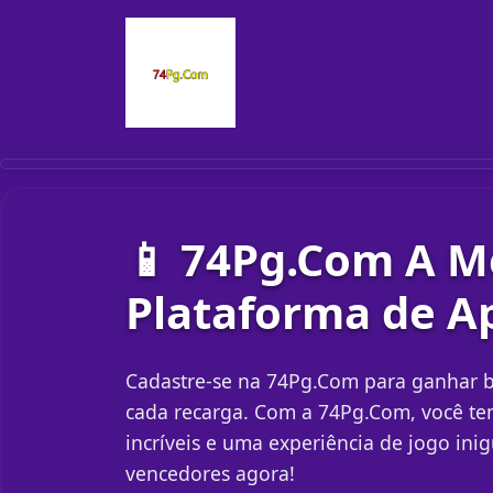
📱 74Pg.Com A M
Plataforma de A
Cadastre-se na 74Pg.Com para ganhar 
cada recarga. Com a 74Pg.Com, você t
incríveis e uma experiência de jogo inig
vencedores agora!