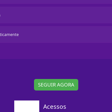
a
aticamente
SEGUIR AGORA
Acessos