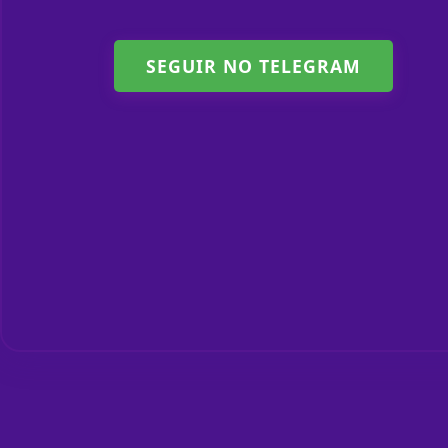
SEGUIR NO TELEGRAM