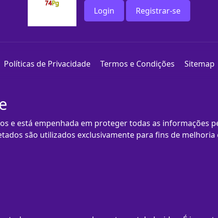
Login
Registrar-se
Políticas de Privacidade
Termos e Condições
Sitemap
de
rios e está empenhada em proteger todas as informações p
tados são utilizados exclusivamente para fins de melhoria