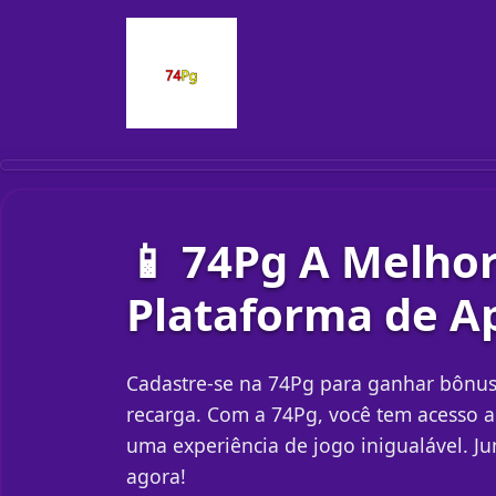
📱 74Pg A Melho
Plataforma de A
Cadastre-se na 74Pg para ganhar bônus
recarga. Com a 74Pg, você tem acesso a
uma experiência de jogo inigualável. J
agora!