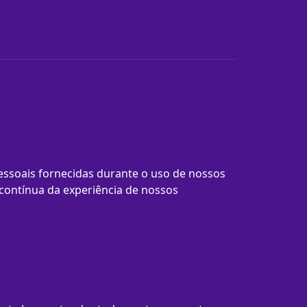
essoais fornecidas durante o uso de nossos
 contínua da experiência de nossos