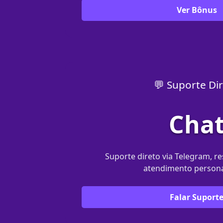
Ver Bônus
💬 Suporte Di
Cha
Suporte direto via Telegram, r
atendimento persona
Falar Suport