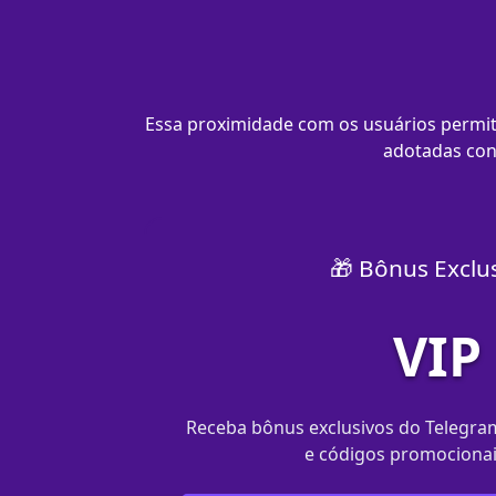
Essa proximidade com os usuários permi
adotadas cont
🎁 Bônus Exclu
VIP
Receba bônus exclusivos do Telegra
e códigos promocionai