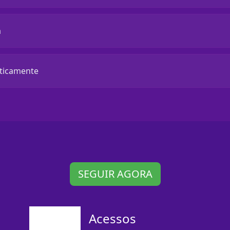
a
aticamente
SEGUIR AGORA
Acessos