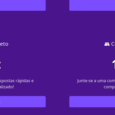
reto
👥 
t
espostas rápidas e
Junte-se a uma com
lizado!
compa
e