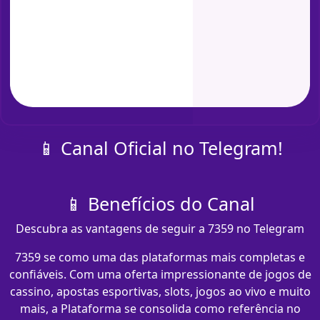
📱 Canal Oficial no Telegram!
📱 Benefícios do Canal
Descubra as vantagens de seguir a 7359 no Telegram
7359 se como uma das plataformas mais completas e
confiáveis. Com uma oferta impressionante de jogos de
cassino, apostas esportivas, slots, jogos ao vivo e muito
mais, a Plataforma se consolida como referência no