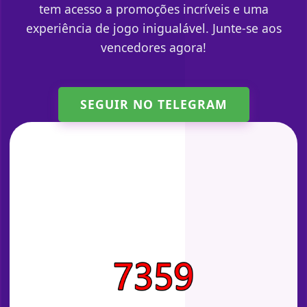
tem acesso a promoções incríveis e uma
experiência de jogo inigualável. Junte-se aos
vencedores agora!
SEGUIR NO TELEGRAM