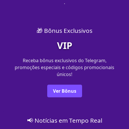
.
🎁 Bônus Exclusivos
VIP
Receba bônus exclusivos do Telegram,
promoções especiais e códigos promocionais
únicos!
Ver Bônus
📢 Notícias em Tempo Real