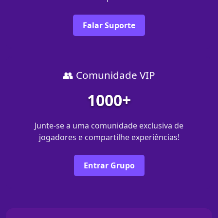
Falar Suporte
👥 Comunidade VIP
1000+
Junte-se a uma comunidade exclusiva de
jogadores e compartilhe experiências!
Entrar Grupo