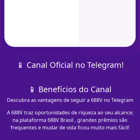
📱 Canal Oficial no Telegram!
📱 Benefícios do Canal
Descubra as vantagens de seguir a 688V no Telegram
A 688V traz oportunidades de riqueza ao seu alcance;
na plataforma 688V Brasil , grandes prêmios são
frequentes e mudar de vida ficou muito mais fácil!