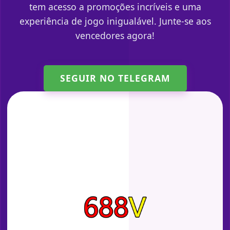
tem acesso a promoções incríveis e uma
experiência de jogo inigualável. Junte-se aos
vencedores agora!
SEGUIR NO TELEGRAM