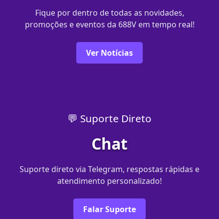
Fique por dentro de todas as novidades,
promoções e eventos da 688V em tempo real!
Ver Notícias
💬 Suporte Direto
Chat
Suporte direto via Telegram, respostas rápidas e
atendimento personalizado!
Falar Suporte