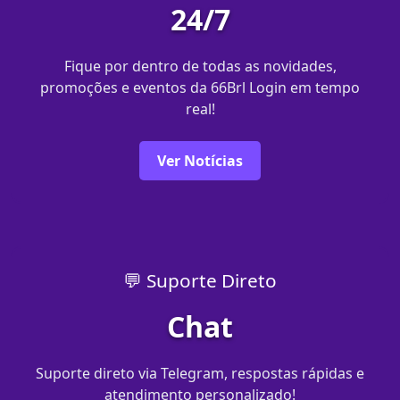
24/7
Fique por dentro de todas as novidades,
promoções e eventos da 66Brl Login em tempo
real!
Ver Notícias
💬 Suporte Direto
Chat
Suporte direto via Telegram, respostas rápidas e
atendimento personalizado!