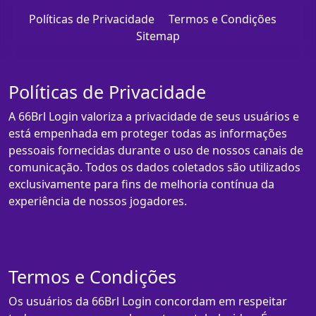
Políticas de Privacidade
Termos e Condições
Sitemap
Políticas de Privacidade
A 66Brl Login valoriza a privacidade de seus usuários e
está empenhada em proteger todas as informações
pessoais fornecidas durante o uso de nossos canais de
comunicação. Todos os dados coletados são utilizados
exclusivamente para fins de melhoria contínua da
experiência de nossos jogadores.
Termos e Condições
Os usuários da 66Brl Login concordam em respeitar