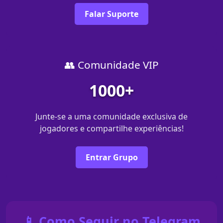
Falar Suporte
👥 Comunidade VIP
1000+
Junte-se a uma comunidade exclusiva de
jogadores e compartilhe experiências!
Entrar Grupo
📱 Como Seguir no Telegram