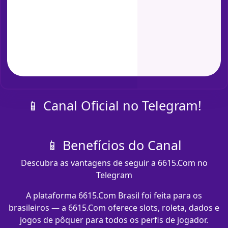
📱 Canal Oficial no Telegram!
📱 Benefícios do Canal
Descubra as vantagens de seguir a 6615.Com no
Telegram
A plataforma 6615.Com Brasil foi feita para os
brasileiros — a 6615.Com oferece slots, roleta, dados e
jogos de pôquer para todos os perfis de jogador.