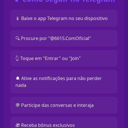
📱 Baixe o app Telegram no seu dispositivo
🔍 Procure por "@6615.ComOficial"
👆 Toque em "Entrar" ou "Join"
🔔 Ative as notificações para não perder
nada
💬 Participe das conversas e interaja
🎁 Receba bônus exclusivos