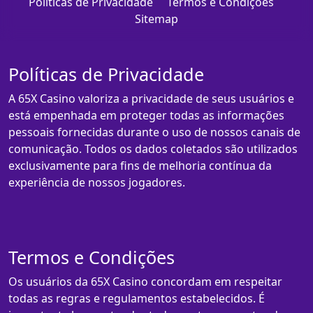
Políticas de Privacidade
Termos e Condições
Sitemap
Políticas de Privacidade
A 65X Casino valoriza a privacidade de seus usuários e
está empenhada em proteger todas as informações
pessoais fornecidas durante o uso de nossos canais de
comunicação. Todos os dados coletados são utilizados
exclusivamente para fins de melhoria contínua da
experiência de nossos jogadores.
Termos e Condições
Os usuários da 65X Casino concordam em respeitar
todas as regras e regulamentos estabelecidos. É