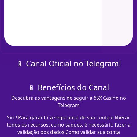
📱 Canal Oficial no Telegram!
📱 Benefícios do Canal
Descubra as vantagens de seguir a 65X Casino no
Telegram
Sim! Para garantir a segurança de sua conta e liberar
todos os recursos, como saques, é necessário fazer a
validação dos dados.Como validar sua conta