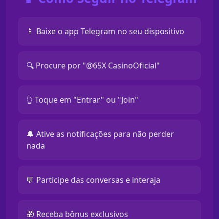
📱 Baixe o app Telegram no seu dispositivo
🔍 Procure por "@65X CasinoOficial"
👆 Toque em "Entrar" ou "Join"
🔔 Ative as notificações para não perder
nada
💬 Participe das conversas e interaja
🎁 Receba bônus exclusivos