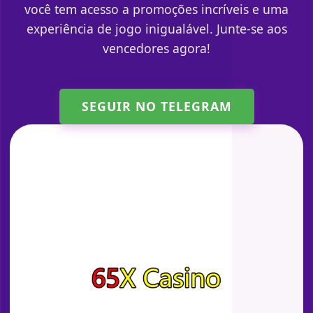
você tem acesso a promoções incríveis e uma
experiência de jogo inigualável. Junte-se aos
vencedores agora!
SEGUIR NO TELEGRAM