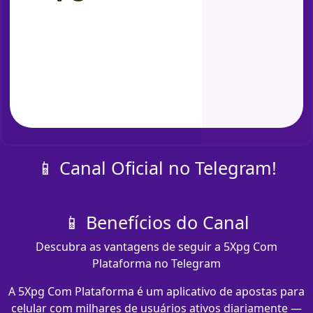
📱 Canal Oficial no Telegram!
📱 Benefícios do Canal
Descubra as vantagens de seguir a 5Xpg Com
Plataforma no Telegram
A 5Xpg Com Plataforma é um aplicativo de apostas para
celular com milhares de usuários ativos diariamente —