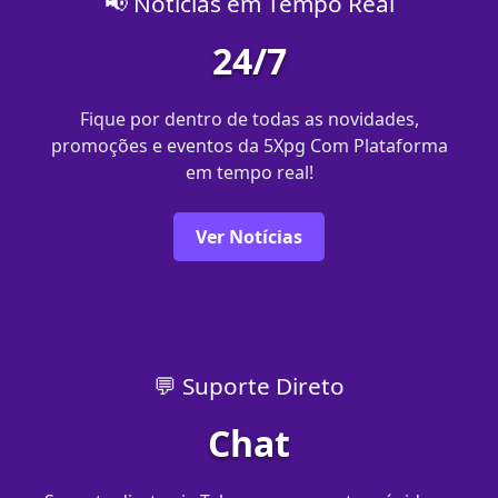
📢 Notícias em Tempo Real
24/7
Fique por dentro de todas as novidades,
promoções e eventos da 5Xpg Com Plataforma
em tempo real!
Ver Notícias
💬 Suporte Direto
Chat