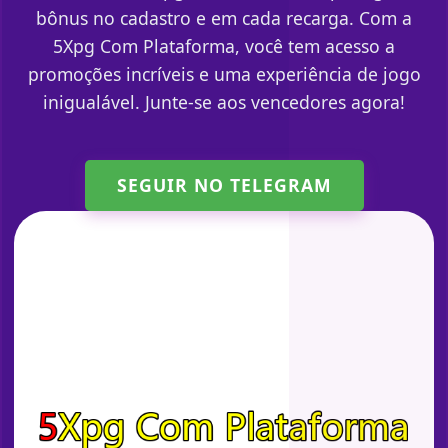
bônus no cadastro e em cada recarga. Com a
5Xpg Com Plataforma, você tem acesso a
promoções incríveis e uma experiência de jogo
inigualável. Junte-se aos vencedores agora!
SEGUIR NO TELEGRAM