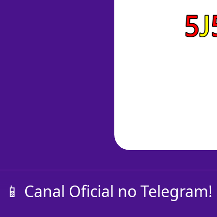
📱 Canal Oficial no Telegram!