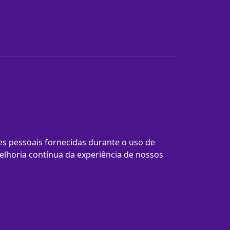
es pessoais fornecidas durante o uso de
elhoria contínua da experiência de nossos