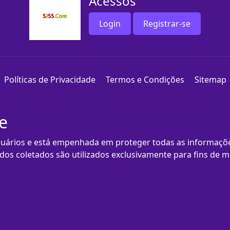
Acessos
Login
Registrar-se
Políticas de Privacidade
Termos e Condições
Sitemap
de
usuários e está empenhada em proteger todas as informaçõ
os coletados são utilizados exclusivamente para fins de m