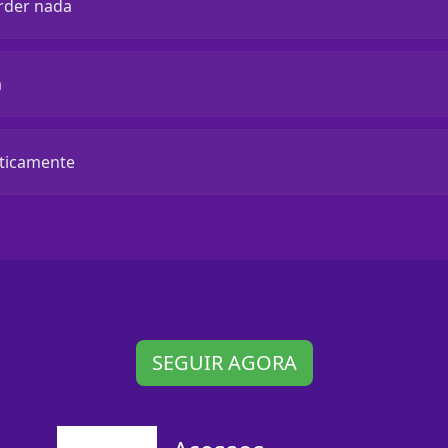
erder nada
a
aticamente
SEGUIR AGORA