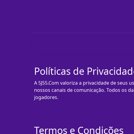
Políticas de Privacida
A 5J55.Com valoriza a privacidade de seus 
nossos canais de comunicação. Todos os dad
jogadores.
Termos e Condições