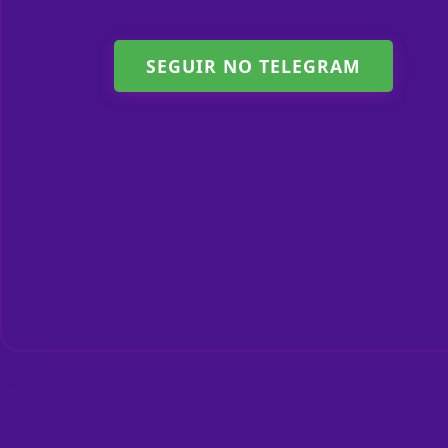
SEGUIR NO TELEGRAM