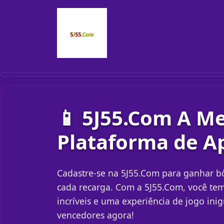
📱 5J55.Com A M
Plataforma de A
Cadastre-se na 5J55.Com para ganhar b
cada recarga. Com a 5J55.Com, você te
incríveis e uma experiência de jogo inig
vencedores agora!