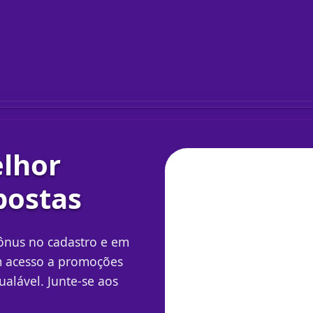
elhor
postas
ônus no cadastro e em
m acesso a promoções
ualável. Junte-se aos