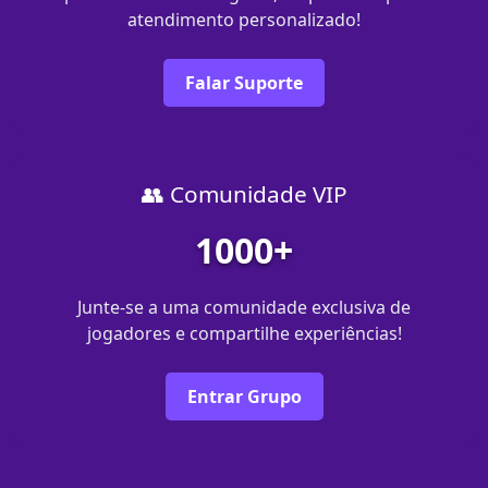
atendimento personalizado!
Falar Suporte
👥 Comunidade VIP
1000+
Junte-se a uma comunidade exclusiva de
jogadores e compartilhe experiências!
Entrar Grupo