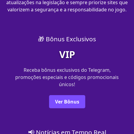
atualizações na legislação e sempre priorize sites que
valorizem a segurança e a responsabilidade no jogo.
🎁 Bônus Exclusivos
VIP
Receba bônus exclusivos do Telegram,
promoções especiais e códigos promocionais
únicos!
Ver Bônus
📢 Notícias em Tempo Real