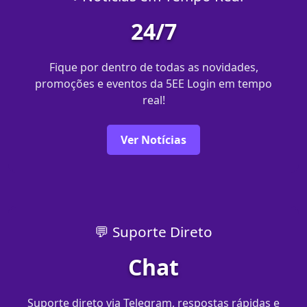
24/7
Fique por dentro de todas as novidades,
promoções e eventos da 5EE Login em tempo
real!
Ver Notícias
💬 Suporte Direto
Chat
Suporte direto via Telegram, respostas rápidas e