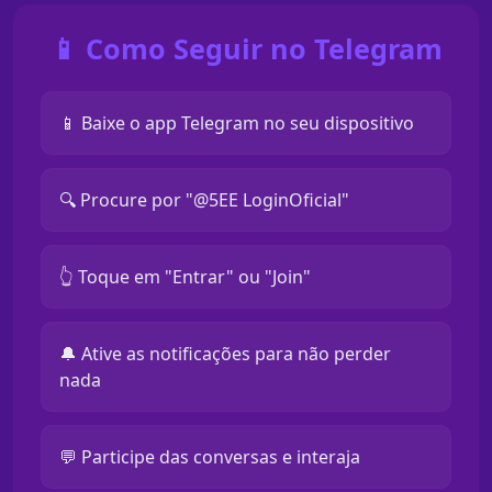
📱 Como Seguir no Telegram
📱 Baixe o app Telegram no seu dispositivo
🔍 Procure por "@5EE LoginOficial"
👆 Toque em "Entrar" ou "Join"
🔔 Ative as notificações para não perder
nada
💬 Participe das conversas e interaja