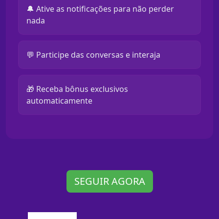
🔔 Ative as notificações para não perder
nada
💬 Participe das conversas e interaja
🎁 Receba bônus exclusivos
automaticamente
SEGUIR AGORA