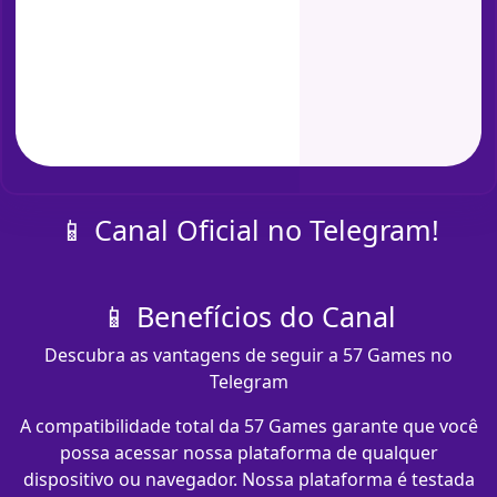
📱 Canal Oficial no Telegram!
📱 Benefícios do Canal
Descubra as vantagens de seguir a 57 Games no
Telegram
A compatibilidade total da 57 Games garante que você
possa acessar nossa plataforma de qualquer
dispositivo ou navegador. Nossa plataforma é testada