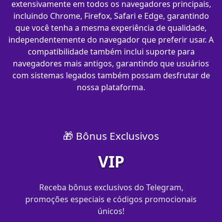
extensivamente em todos os navegadores principais,
incluindo Chrome, Firefox, Safari e Edge, garantindo
que você tenha a mesma experiência de qualidade,
independentemente do navegador que preferir usar. A
compatibilidade também inclui suporte para
navegadores mais antigos, garantindo que usuários
com sistemas legados também possam desfrutar de
nossa plataforma.
🎁 Bônus Exclusivos
VIP
Receba bônus exclusivos do Telegram,
promoções especiais e códigos promocionais
únicos!