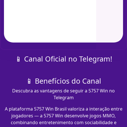
📱 Canal Oficial no Telegram!
📱 Benefícios do Canal
Descubra as vantagens de seguir a 5757 Win no
Telegram
A plataforma 5757 Win Brasil valoriza a interação entre
jogadores — a 5757 Win desenvolve jogos MMO,
combinando entretenimento com sociabilidade e