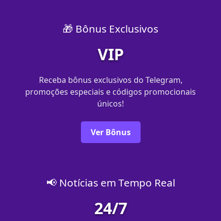
🎁 Bônus Exclusivos
VIP
Receba bônus exclusivos do Telegram,
promoções especiais e códigos promocionais
únicos!
Ver Bônus
📢 Notícias em Tempo Real
24/7