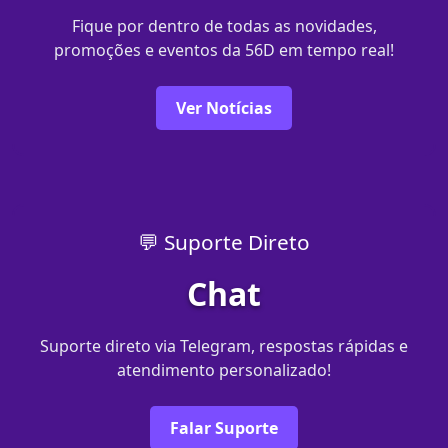
Fique por dentro de todas as novidades,
promoções e eventos da 56D em tempo real!
Ver Notícias
💬 Suporte Direto
Chat
Suporte direto via Telegram, respostas rápidas e
atendimento personalizado!
Falar Suporte