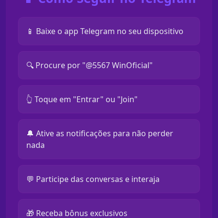
📱 Baixe o app Telegram no seu dispositivo
🔍 Procure por "@5567 WinOficial"
👆 Toque em "Entrar" ou "Join"
🔔 Ative as notificações para não perder
nada
💬 Participe das conversas e interaja
🎁 Receba bônus exclusivos