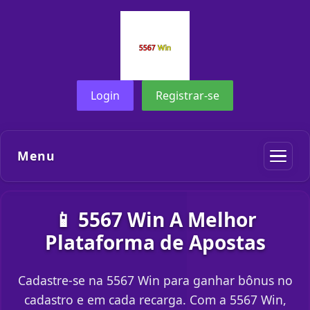
Login
Registrar-se
Menu
📱 5567 Win A Melhor
Plataforma de Apostas
Cadastre-se na 5567 Win para ganhar bônus no
cadastro e em cada recarga. Com a 5567 Win,