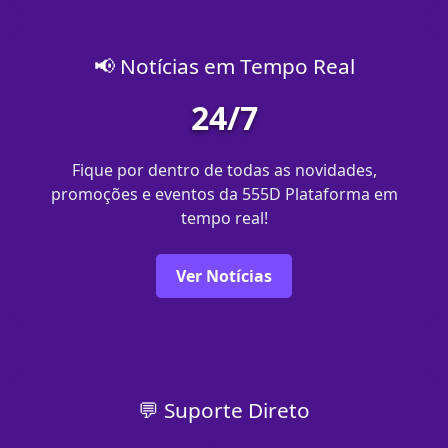
📢 Notícias em Tempo Real
24/7
Fique por dentro de todas as novidades,
promoções e eventos da 555D Plataforma em
tempo real!
Ver Notícias
💬 Suporte Direto