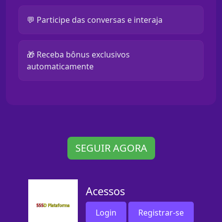
💬 Participe das conversas e interaja
🎁 Receba bônus exclusivos
automaticamente
SEGUIR AGORA
Acessos
Login
Registrar-se