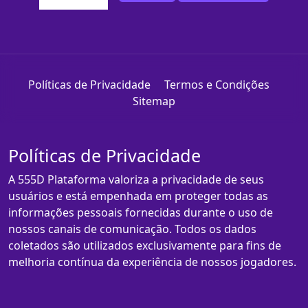
Políticas de Privacidade
Termos e Condições
Sitemap
Políticas de Privacidade
A 555D Plataforma valoriza a privacidade de seus
usuários e está empenhada em proteger todas as
informações pessoais fornecidas durante o uso de
nossos canais de comunicação. Todos os dados
coletados são utilizados exclusivamente para fins de
melhoria contínua da experiência de nossos jogadores.