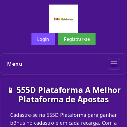
Login
Registrar-se
Menu
📱 555D Plataforma A Melhor
Plataforma de Apostas
Cadastre-se na 555D Plataforma para ganhar
bônus no cadastro e em cada recarga. Com a