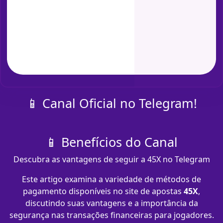
📱 Canal Oficial no Telegram!
📱 Benefícios do Canal
Descubra as vantagens de seguir a 45X no Telegram
Este artigo examina a variedade de métodos de
pagamento disponíveis no site de apostas
45X
,
discutindo suas vantagens e a importância da
segurança nas transações financeiras para jogadores.