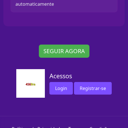
automaticamente
SEGUIR AGORA
Acessos
Login
Registrar-se