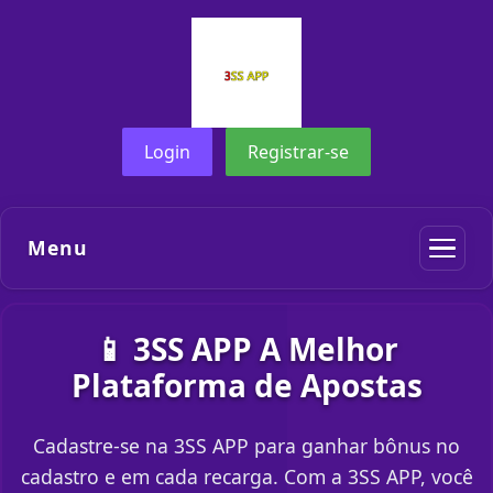
Login
Registrar-se
Menu
📱 3SS APP A Melhor
Plataforma de Apostas
Cadastre-se na 3SS APP para ganhar bônus no
cadastro e em cada recarga. Com a 3SS APP, você