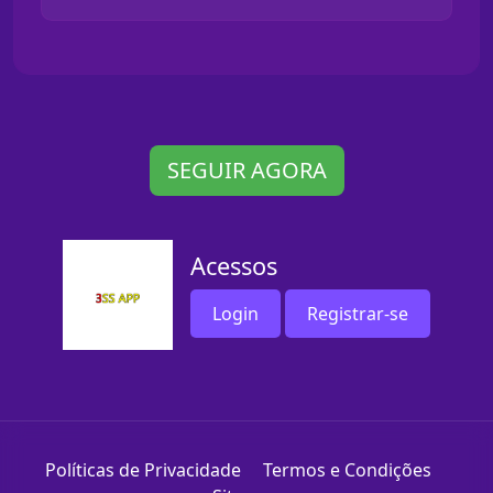
SEGUIR AGORA
Acessos
Login
Registrar-se
Políticas de Privacidade
Termos e Condições