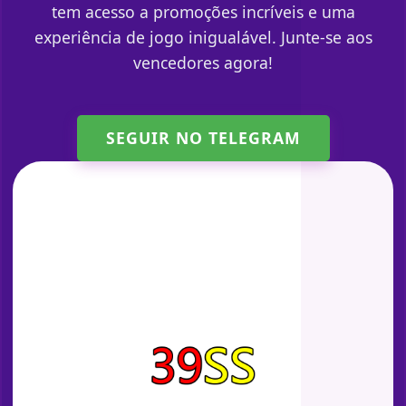
tem acesso a promoções incríveis e uma
experiência de jogo inigualável. Junte-se aos
vencedores agora!
SEGUIR NO TELEGRAM