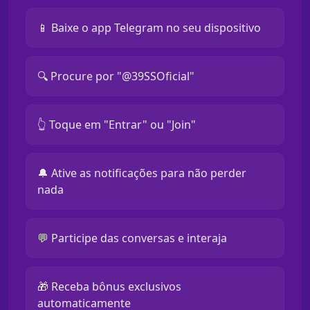
📱 Baixe o app Telegram no seu dispositivo
🔍 Procure por "@39SSOficial"
👆 Toque em "Entrar" ou "Join"
🔔 Ative as notificações para não perder
nada
💬 Participe das conversas e interaja
🎁 Receba bônus exclusivos
automaticamente