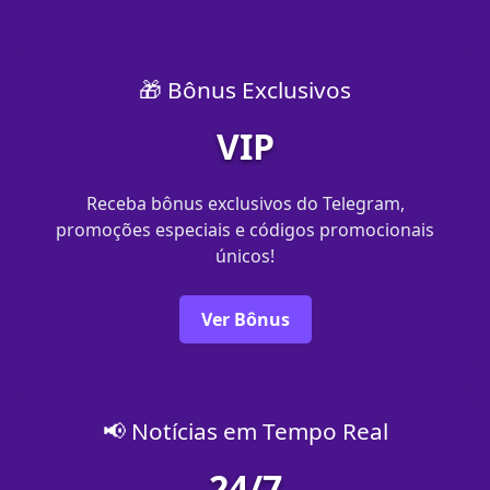
🎁 Bônus Exclusivos
VIP
Receba bônus exclusivos do Telegram,
promoções especiais e códigos promocionais
únicos!
Ver Bônus
📢 Notícias em Tempo Real
24/7