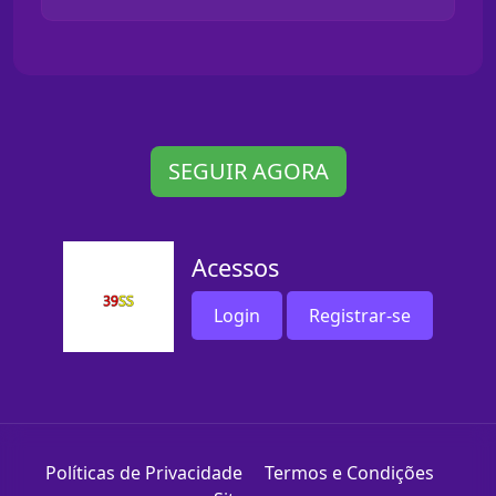
SEGUIR AGORA
Acessos
Login
Registrar-se
Políticas de Privacidade
Termos e Condições