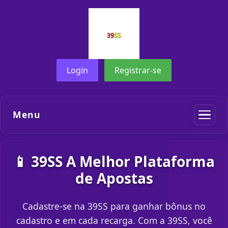
Login
Registrar-se
Menu
📱 39SS A Melhor Plataforma
de Apostas
Cadastre-se na 39SS para ganhar bônus no
cadastro e em cada recarga. Com a 39SS, você