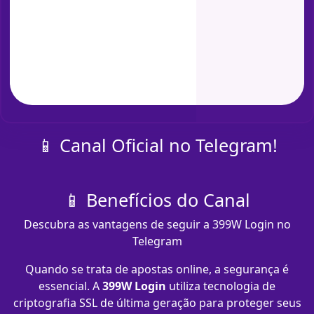
📱 Canal Oficial no Telegram!
📱 Benefícios do Canal
Descubra as vantagens de seguir a 399W Login no
Telegram
Quando se trata de apostas online, a segurança é
essencial. A
399W Login
utiliza tecnologia de
criptografia SSL de última geração para proteger seus