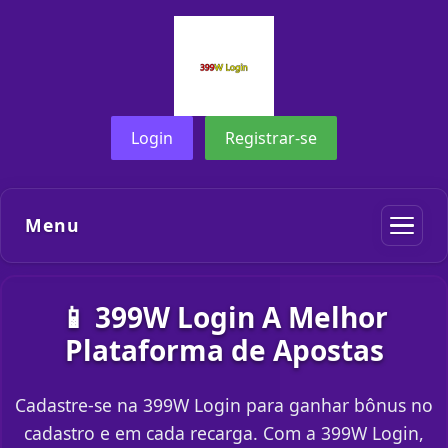
Login
Registrar-se
Menu
📱 399W Login A Melhor
Plataforma de Apostas
Cadastre-se na 399W Login para ganhar bônus no
cadastro e em cada recarga. Com a 399W Login,