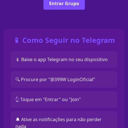
Entrar Grupo
📱 Como Seguir no Telegram
📱 Baixe o app Telegram no seu dispositivo
🔍 Procure por "@399W LoginOficial"
👆 Toque em "Entrar" ou "Join"
🔔 Ative as notificações para não perder
nada