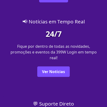
📢 Notícias em Tempo Real
24/7
Fique por dentro de todas as novidades,
promoções e eventos da 399W Login em tempo
real!
Ver Notícias
💬 Suporte Direto