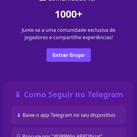
1000+
Junte-se a uma comunidade exclusiva de
jogadores e compartilhe experiências!
Entrar Grupo
📱 Como Seguir no Telegram
📱 Baixe o app Telegram no seu dispositivo
🔍 Procure por "@389Win APPOficial"