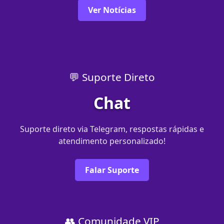
Ver Notícias
💬 Suporte Direto
Chat
Suporte direto via Telegram, respostas rápidas e
atendimento personalizado!
Falar Suporte
👥 Comunidade VIP