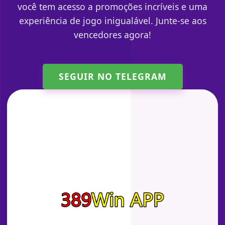
você tem acesso a promoções incríveis e uma
experiência de jogo inigualável. Junte-se aos
vencedores agora!
SEGUIR NO TELEGRAM