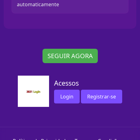
automaticamente
SEGUIR AGORA
Acessos
Login
Registrar-se