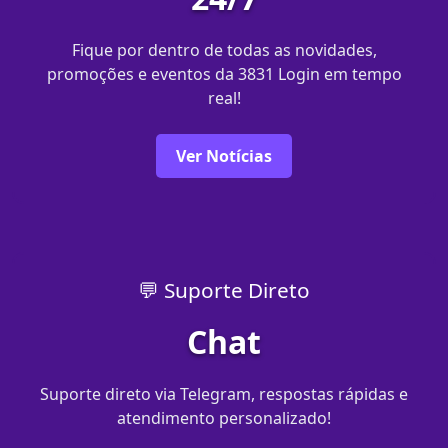
Fique por dentro de todas as novidades,
promoções e eventos da 3831 Login em tempo
real!
Ver Notícias
💬 Suporte Direto
Chat
Suporte direto via Telegram, respostas rápidas e
atendimento personalizado!