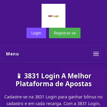
Login
Registrar-se
Menu
📱 3831 Login A Melhor
Plataforma de Apostas
Cadastre-se na 3831 Login para ganhar bônus no
cadastro e em cada recarga. Com a 3831 Login,