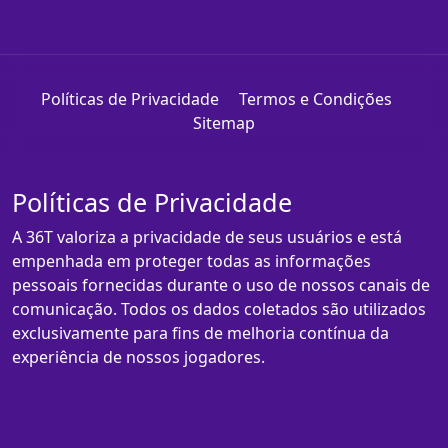
Políticas de Privacidade
Termos e Condições
Sitemap
Políticas de Privacidade
A 36T valoriza a privacidade de seus usuários e está
empenhada em proteger todas as informações
pessoais fornecidas durante o uso de nossos canais de
comunicação. Todos os dados coletados são utilizados
exclusivamente para fins de melhoria contínua da
experiência de nossos jogadores.