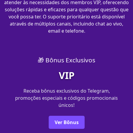
atender às necessidades dos membros VIP, oferecendo
soluções rápidas e eficazes para qualquer questão que
você possa ter. O suporte prioritário está disponível
através de múltiplos canais, incluindo chat ao vivo,
email e telefone.
🎁 Bônus Exclusivos
VIP
Receba bônus exclusivos do Telegram,
promoções especiais e códigos promocionais
únicos!
Ver Bônus