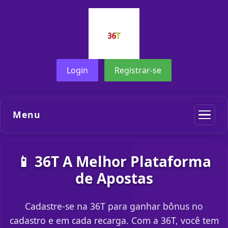
Login
Registrar-se
Menu
📱 36T A Melhor Plataforma
de Apostas
Cadastre-se na 36T para ganhar bônus no
cadastro e em cada recarga. Com a 36T, você tem