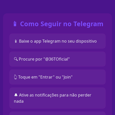
📱 Como Seguir no Telegram
📱 Baixe o app Telegram no seu dispositivo
🔍 Procure por "@36TOficial"
👆 Toque em "Entrar" ou "Join"
🔔 Ative as notificações para não perder
nada