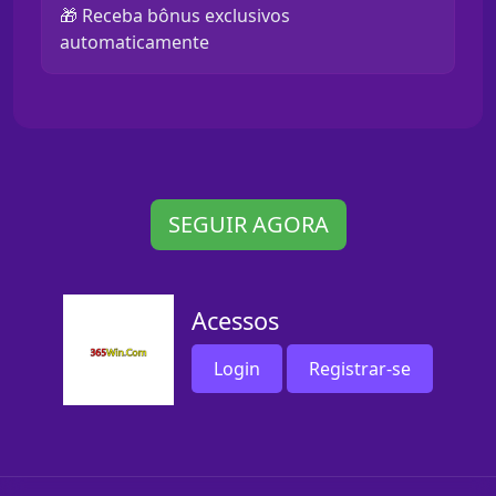
🎁 Receba bônus exclusivos
automaticamente
SEGUIR AGORA
Acessos
Login
Registrar-se