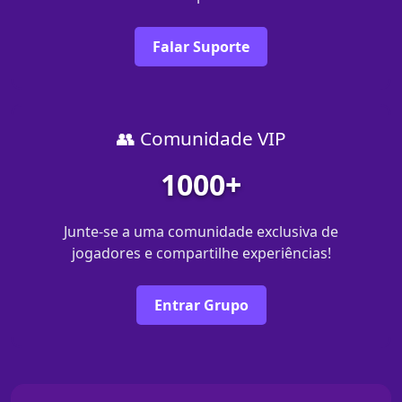
Falar Suporte
👥 Comunidade VIP
1000+
Junte-se a uma comunidade exclusiva de
jogadores e compartilhe experiências!
Entrar Grupo