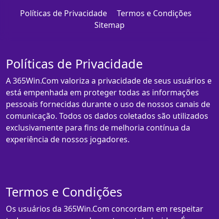
Políticas de Privacidade
Termos e Condições
Sitemap
Políticas de Privacidade
A 365Win.Com valoriza a privacidade de seus usuários e
está empenhada em proteger todas as informações
pessoais fornecidas durante o uso de nossos canais de
comunicação. Todos os dados coletados são utilizados
exclusivamente para fins de melhoria contínua da
experiência de nossos jogadores.
Termos e Condições
Os usuários da 365Win.Com concordam em respeitar