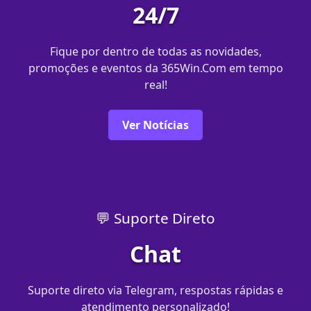
24/7
Fique por dentro de todas as novidades,
promoções e eventos da 365Win.Com em tempo
real!
Ver Notícias
💬 Suporte Direto
Chat
Suporte direto via Telegram, respostas rápidas e
atendimento personalizado!