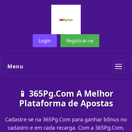
Login
Registrar-se
Menu
📱 365Pg.Com A Melhor
Plataforma de Apostas
Cadastre-se na 365Pg.Com para ganhar bônus no
cadastro e em cada recarga. Com a 365Pg.Com,