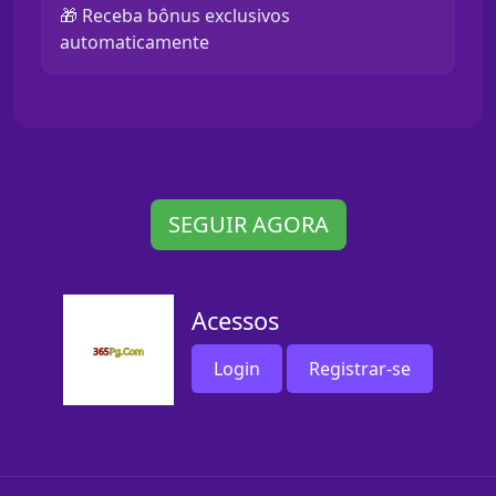
🎁 Receba bônus exclusivos
automaticamente
SEGUIR AGORA
Acessos
Login
Registrar-se