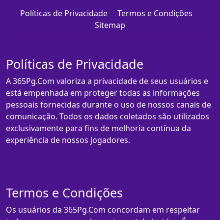
Políticas de Privacidade
Termos e Condições
Sitemap
Políticas de Privacidade
A 365Pg.Com valoriza a privacidade de seus usuários e
está empenhada em proteger todas as informações
pessoais fornecidas durante o uso de nossos canais de
comunicação. Todos os dados coletados são utilizados
exclusivamente para fins de melhoria contínua da
experiência de nossos jogadores.
Termos e Condições
Os usuários da 365Pg.Com concordam em respeitar