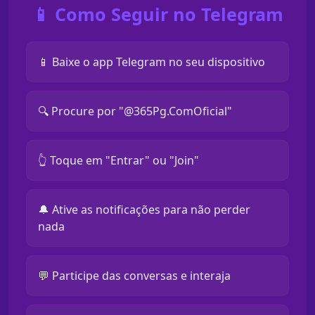
📱 Como Seguir no Telegram
📱 Baixe o app Telegram no seu dispositivo
🔍 Procure por "@365Pg.ComOficial"
👆 Toque em "Entrar" ou "Join"
🔔 Ative as notificações para não perder
nada
💬 Participe das conversas e interaja