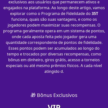
exclusivos aos usuários que permanecem ativos e
engajados na plataforma. Ao longo deste artigo, vamos
explorar como o Programa de Fidelidade do
35T
funciona, quais são suas vantagens, e como os
jogadores podem maximizar suas recompensas. O
programa geralmente opera em um sistema de pontos,
onde cada aposta feita pelo jogador gera uma
quantidade correspondente de pontos de fidelidade.
Esses pontos podem ser acumulados ao longo do
tempo e trocados por diversas recompensas, como
bônus em dinheiro, giros grátis, acesso a torneios
especiais ou até mesmo prêmios físicos. A cada nível
atingido d.
🎁 Bônus Exclusivos
VIP