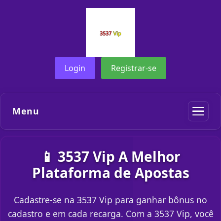
Login
Registrar-se
Menu
📱 3537 Vip A Melhor
Plataforma de Apostas
Cadastre-se na 3537 Vip para ganhar bônus no
cadastro e em cada recarga. Com a 3537 Vip, você