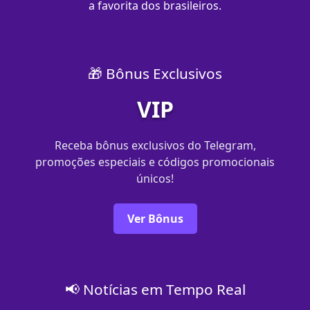
a favorita dos brasileiros.
🎁 Bônus Exclusivos
VIP
Receba bônus exclusivos do Telegram,
promoções especiais e códigos promocionais
únicos!
Ver Bônus
📢 Notícias em Tempo Real