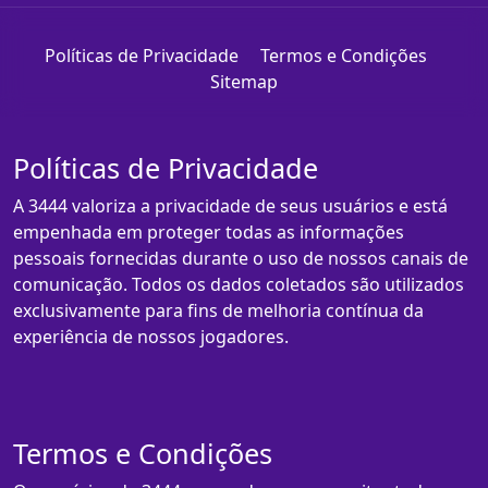
Políticas de Privacidade
Termos e Condições
Sitemap
Políticas de Privacidade
A 3444 valoriza a privacidade de seus usuários e está
empenhada em proteger todas as informações
pessoais fornecidas durante o uso de nossos canais de
comunicação. Todos os dados coletados são utilizados
exclusivamente para fins de melhoria contínua da
experiência de nossos jogadores.
Termos e Condições