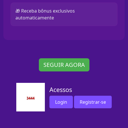
🎁 Receba bônus exclusivos
automaticamente
SEGUIR AGORA
Acessos
Login
Registrar-se