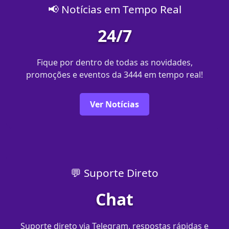
📢 Notícias em Tempo Real
24/7
Fique por dentro de todas as novidades,
promoções e eventos da 3444 em tempo real!
Ver Notícias
💬 Suporte Direto
Chat
Suporte direto via Telegram, respostas rápidas e