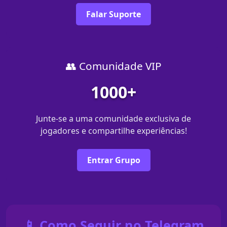
Falar Suporte
👥 Comunidade VIP
1000+
Junte-se a uma comunidade exclusiva de
jogadores e compartilhe experiências!
Entrar Grupo
📱 Como Seguir no Telegram