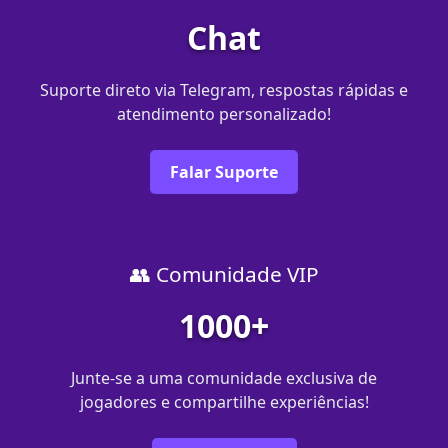
Chat
Suporte direto via Telegram, respostas rápidas e
atendimento personalizado!
Falar Suporte
👥 Comunidade VIP
1000+
Junte-se a uma comunidade exclusiva de
jogadores e compartilhe experiências!