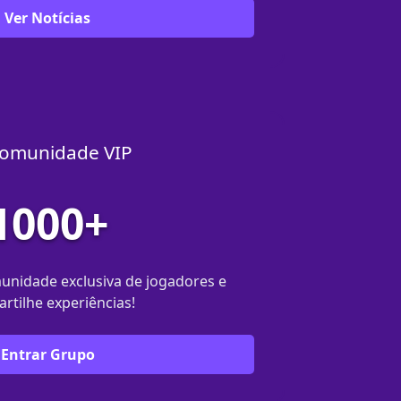
Ver Notícias
Comunidade VIP
1000+
unidade exclusiva de jogadores e
rtilhe experiências!
Entrar Grupo