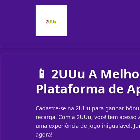
📱 2UUu A Melho
Plataforma de A
Cadastre-se na 2UUu para ganhar bônu
recarga. Com a 2UUu, você tem acesso a
uma experiência de jogo inigualável. J
agora!