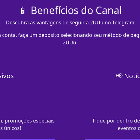
📱 Benefícios do Canal
Descubra as vantagens de seguir a 2UUu no Telegram
ua conta, faça um depósito selecionando seu método de pa
2UUu.
sivos
📢 Notí
m, promoções especiais
Fique por dentro d
s únicos!
eventos 