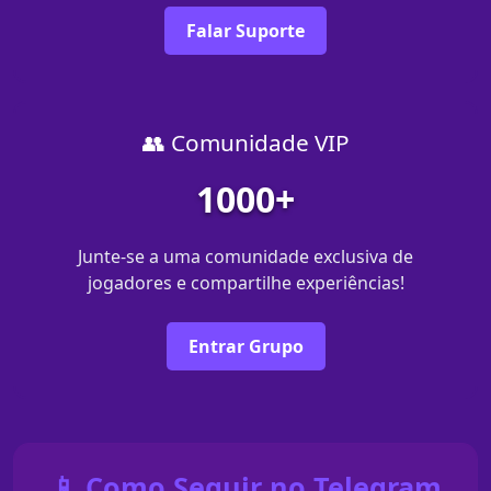
Falar Suporte
👥 Comunidade VIP
1000+
Junte-se a uma comunidade exclusiva de
jogadores e compartilhe experiências!
Entrar Grupo
📱 Como Seguir no Telegram