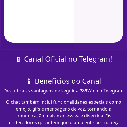
📱 Canal Oficial no Telegram!
📱 Benefícios do Canal
Descubra as vantagens de seguir a 289Win no Telegram
O chat também inclui funcionalidades especiais como
emojis, gifs e mensagens de voz, tornando a
comunicação mais expressiva e divertida. Os
moderadores garantem que o ambiente permaneça