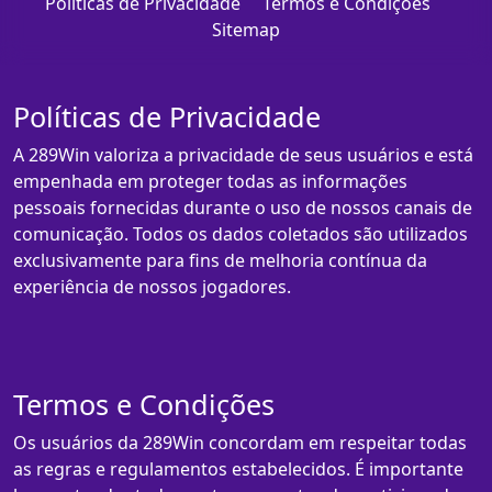
Políticas de Privacidade
Termos e Condições
Sitemap
Políticas de Privacidade
A 289Win valoriza a privacidade de seus usuários e está
empenhada em proteger todas as informações
pessoais fornecidas durante o uso de nossos canais de
comunicação. Todos os dados coletados são utilizados
exclusivamente para fins de melhoria contínua da
experiência de nossos jogadores.
Termos e Condições
Os usuários da 289Win concordam em respeitar todas
as regras e regulamentos estabelecidos. É importante