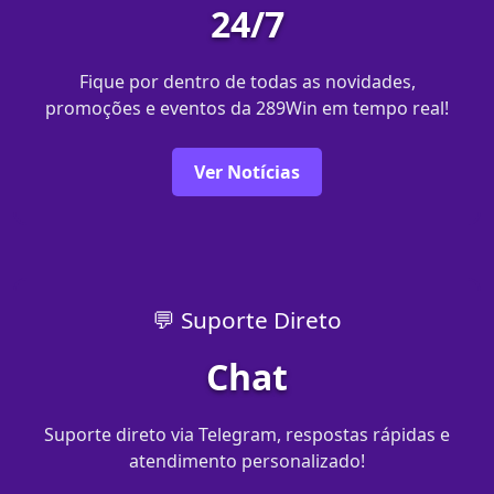
24/7
Fique por dentro de todas as novidades,
promoções e eventos da 289Win em tempo real!
Ver Notícias
💬 Suporte Direto
Chat
Suporte direto via Telegram, respostas rápidas e
atendimento personalizado!