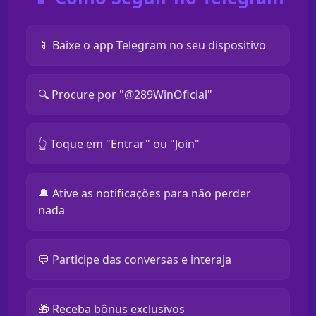
📱 Baixe o app Telegram no seu dispositivo
🔍 Procure por "@289WinOficial"
👆 Toque em "Entrar" ou "Join"
🔔 Ative as notificações para não perder
nada
💬 Participe das conversas e interaja
🎁 Receba bônus exclusivos